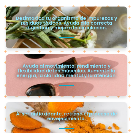
Desintoxica tu organismo de impurezas y
residuos tóxicos. Ayuda a la correcta
digestión y mejora la circulación.
Ayuda al movimiento, rendimiento y
flexibilidad de los músculos. Aumenta la
energía, la claridad mental y la atención.
Al ser antioxidante, retrasa el proceso de
envejecimiento.