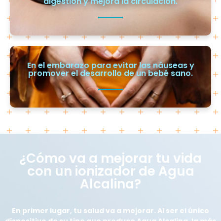
digestión y mejora la circulación.
En el embarazo para evitar las náuseas y
promover el desarrollo de un bebé sano.
¿Cómo va a mejorar tu vida
con un ionizador de Agua
Alcalina?
En primer lugar, tu salud va a mejorar. Al ser el único
dispositivo de su tipo que produce Agua Alcalina, la más