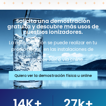
Solicita una demostración
gratuita y descubre más usos de
nuestros ionizadores.
La demostración se puede realizar en tu
propio hogar, en las instalaciones de
Suministros JGR o vía online.
Quiero ver la demostración física u online
14
K+
27
k+