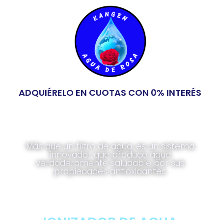
ADQUIÉRELO EN CUOTAS CON 0% INTERÉS
Más que un filtro de agua, es un sistema
innovador que produce agua
verdaderamente saludable por sus
propiedades antioxidantes
MEJORA TU SALUD Y TU
VIDA CON UN