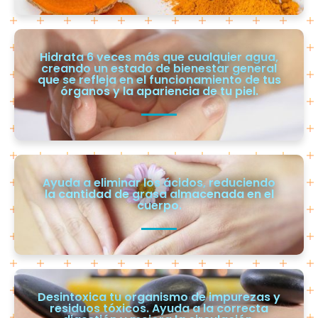
Hidrata 6 veces más que cualquier agua,
creando un estado de bienestar general
que se refleja en el funcionamiento de tus
órganos y la apariencia de tu piel.
Ayuda a eliminar los ácidos, reduciendo
la cantidad de grasa almacenada en el
cuerpo.
Desintoxica tu organismo de impurezas y
residuos tóxicos. Ayuda a la correcta